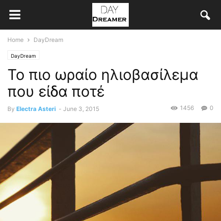
Home
DayDream
DayDream
Το πιο ωραίο ηλιοβασίλεμα
που είδα ποτέ
1456
0
By
Electra Asteri
-
June 3, 2015