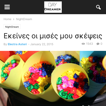
Home
NightDream
NightDream
Εκείνες οι μισές μου σκέψεις
1543
0
By
Electra Asteri
-
January 22, 2015