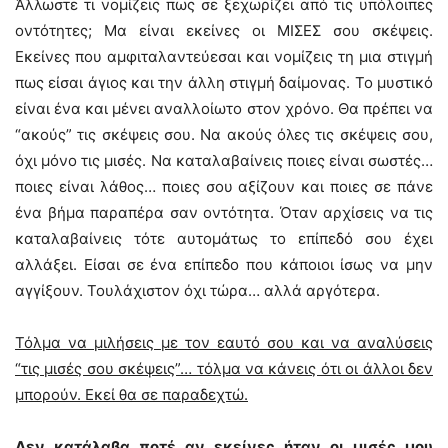
Άλλωστε τι νομίζεις πως σε ξεχωρίζει από τις υπόλοιπες
οντότητες; Μα είναι εκείνες οι ΜΙΣΕΣ σου σκέψεις.
Εκείνες που αμφιταλαντεύεσαι και νομίζεις τη μια στιγμή
πως είσαι άγιος και την άλλη στιγμή δαίμονας. Το μυστικό
είναι ένα και μένει αναλλοίωτο στον χρόνο. Θα πρέπει να
“ακούς” τις σκέψεις σου. Να ακούς όλες τις σκέψεις σου,
όχι μόνο τις μισές. Να καταλαβαίνεις ποιες είναι σωστές…
ποιες είναι λάθος… ποιες σου αξίζουν και ποιες σε πάνε
ένα βήμα παραπέρα σαν οντότητα. Όταν αρχίσεις να τις
καταλαβαίνεις τότε αυτομάτως το επίπεδό σου έχει
αλλάξει. Είσαι σε ένα επίπεδο που κάποιοι ίσως να μην
αγγίξουν. Τουλάχιστον όχι τώρα… αλλά αργότερα.
Τόλμα να μιλήσεις με τον εαυτό σου και να αναλύσεις
“τις μισές σου σκέψεις”… τόλμα να κάνεις ότι οι άλλοι δεν
μπορούν. Εκεί θα σε παραδεχτώ.
Δεν κατάλαβα ποτέ αν εκείνες ήταν οι μισές μου