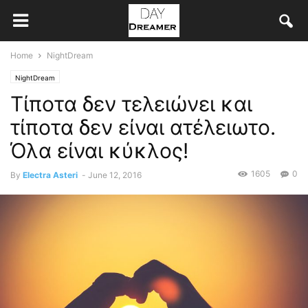
Home
NightDream
NightDream
Τίποτα δεν τελειώνει και
τίποτα δεν είναι ατέλειωτο.
Όλα είναι κύκλος!
1605
0
By
Electra Asteri
-
June 12, 2016