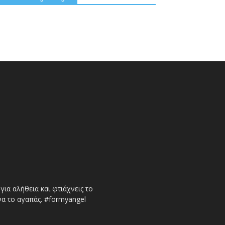
ια αλήθεια και φτιάχνεις το
να το αγαπάς. #formyangel