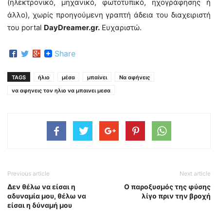
(ηλεκτρονικό, μηχανικό, φωτοτυπικό, ηχογράφησης ή
άλλο), χωρίς προηγούμενη γραπτή άδεια του διαχειριστή
του portal
DayDreamer.gr.
Ευχαριστώ.
Share
TAGS
ήλιο
μέσα
μπαίνει
Να αφήνεις
να αφηνεις τον ηλιο να μπαινει μεσα
Previous article
Next article
Δεν θέλω να είσαι η
Ο παροξυσμός της φύσης
αδυναμία μου, θέλω να
λίγο πριν την βροχή
είσαι η δύναμή μου