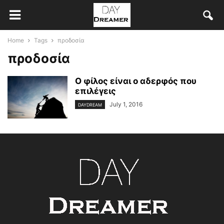
Home
Tags
προδοσία
προδοσία
Ο φίλος είναι ο αδερφός που
επιλέγεις
July 1, 2016
DAYDREAM